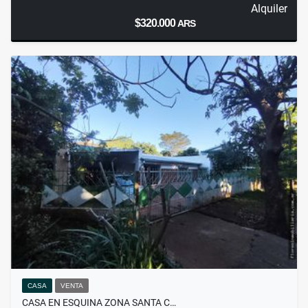
Alquiler
$320.000
ARS
CASA
VENTA
CASA EN ESQUINA ZONA SANTA C…