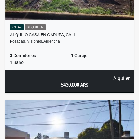
CASA
ALQUILER
ALQUILO CASA EN GARUPA, CALL…
Posadas, Misiones, Argentina
3
Dormitorios
1
Garaje
1
Baño
Alquiler
$430.000
ARS