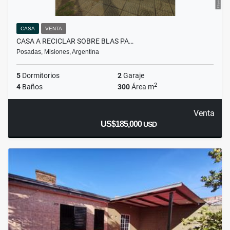
CASA
VENTA
CASA A RECICLAR SOBRE BLAS PA…
Posadas, Misiones, Argentina
5
Dormitorios
2
Garaje
2
4
Baños
300
Área m
Venta
US$185,000
USD