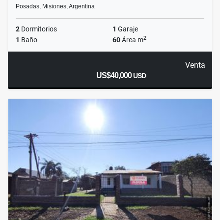
Posadas, Misiones, Argentina
2
Dormitorios
1
Garaje
2
1
Baño
60
Área m
Venta
US$40,000
USD