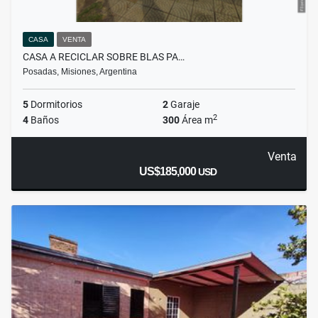
CASA
VENTA
CASA A RECICLAR SOBRE BLAS PA…
Posadas, Misiones, Argentina
5
Dormitorios
2
Garaje
2
4
Baños
300
Área m
Venta
US$185,000
USD