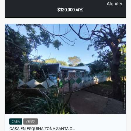
Alquiler
$320.000
ARS
CASA
VENTA
CASA EN ESQUINA ZONA SANTA C…