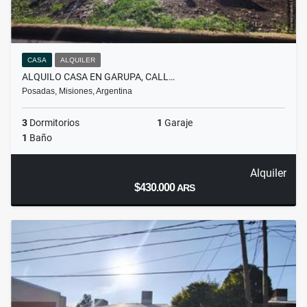
CASA
ALQUILER
ALQUILO CASA EN GARUPA, CALL…
Posadas, Misiones, Argentina
3
Dormitorios
1
Garaje
1
Baño
Alquiler
$430.000
ARS