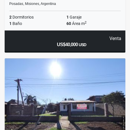
Posadas, Misiones, Argentina
2
Dormitorios
1
Garaje
2
1
Baño
60
Área m
Venta
US$40,000
USD