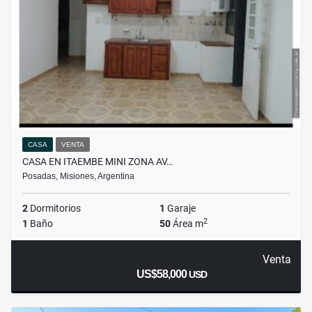
CASA
VENTA
CASA EN ITAEMBE MINI ZONA AV…
Posadas, Misiones, Argentina
2
Dormitorios
1
Garaje
2
1
Baño
50
Área m
Venta
US$58,000
USD