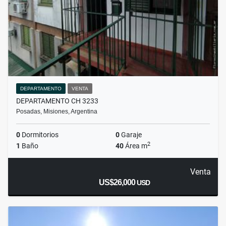
DEPARTAMENTO
VENTA
DEPARTAMENTO CH 3233
Posadas, Misiones, Argentina
0
Dormitorios
0
Garaje
2
1
Baño
40
Área m
Venta
US$26,000
USD