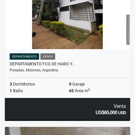
DEPARTAMENTO
VENTA
DEPARTAMENTO FCO DE HARO Y…
Posadas, Misiones, Argentina
3
Dormitorios
0
Garaje
2
1
Baño
65
Área m
Venta
US$65,000
USD