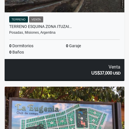
TERRENO
VENTA
TERRENO ESQUINA ZONA ITUZAI…
Posadas, Misiones, Argentina
0
Dormitorios
0
Garaje
0
Baños
Venta
US$37,000
USD