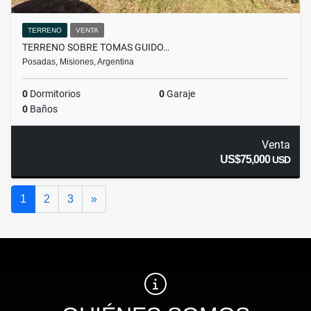
TERRENO
VENTA
TERRENO SOBRE TOMAS GUIDO…
Posadas, Misiones, Argentina
0
Dormitorios
0
Garaje
0
Baños
Venta
US$75,000
USD
Siguiente
1
2
3
»