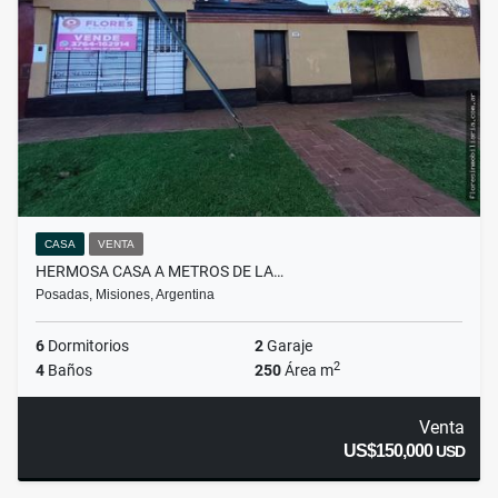
CASA
VENTA
HERMOSA CASA A METROS DE LA…
Posadas, Misiones, Argentina
6
Dormitorios
2
Garaje
2
4
Baños
250
Área m
Venta
US$150,000
USD