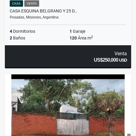
CASA
VENTA
CASA ESQUINA BELGRANO Y 25 D…
Posadas, Misiones, Argentina
4
Dormitorios
1
Garaje
2
2
Baños
120
Área m
Venta
US$250,000
USD